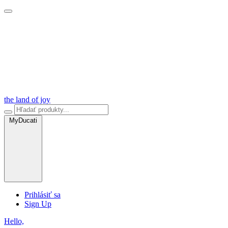
the land of joy
MyDucati
Prihlásiť sa
Sign Up
Hello,