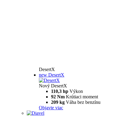
DesertX
new
DesertX
Nový DesertX
110,3 hp
Výkon
92 Nm
Krútiaci moment
209 kg
Váha bez benzínu
Objavte viac