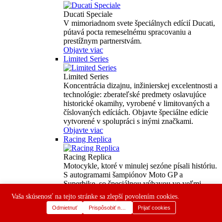
Ducati Speciale
V mimoriadnom svete špeciálnych edícií Ducati,
pútavá pocta remeselnému spracovaniu a
prestížnym partnerstvám.
Objavte viac
Limited Series
Limited Series
Koncentrácia dizajnu, inžinierskej excelentnosti a
technológie: zberateľské predmety oslavujúce
historické okamihy, vyrobené v limitovaných a
číslovaných edíciách. Objavte špeciálne edície
vytvorené v spolupráci s inými značkami.
Objavte viac
Racing Replica
Racing Replica
Motocykle, ktoré v minulej sezóne písali históriu.
S autogramami šampiónov Moto GP a
Superbike, so špeciálnou výbavou vo veľmi
limitovanej edícii, ktorá vzdáva hold vášmu
Vaša skúsenosť na tejto stránke sa zlepší povolením cookies.
obľúbenému jazdcovi.
Odmietnuť
Prispôsobiť nastavenia
Prijať cookies
Objavte viac