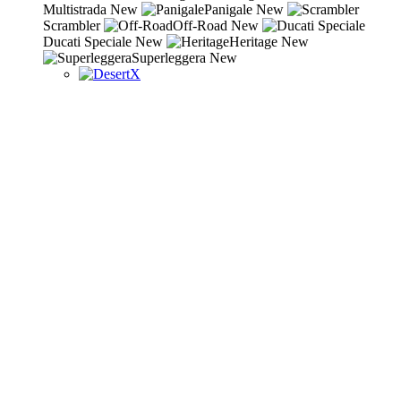
Multistrada
New
Panigale
New
Scrambler
Off-Road
New
Ducati Speciale
New
Heritage
New
Superleggera
New