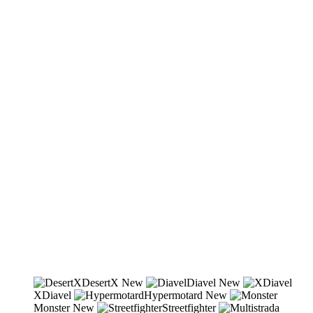
DesertX
New
Diavel
New
XDiavel
Hypermotard
New
Monster
New
Streetfighter