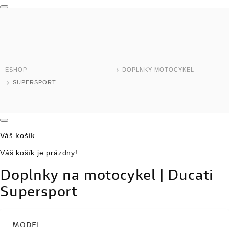
MODELY MOTOCYKLOV
DOMOV
TEST RIDE
ESHOP
DOPLNKY MOTOCYKEL
ESHOP
SUPERSPORT
SKLADOVÉ MODELY
JAZDENÉ MOTOCYKLE
Váš košík
NOVINKY
Váš košík je prázdny!
Doplnky na motocykel | Ducati
DEALER LOCATOR
Supersport
MOTOCYKLE
MODEL