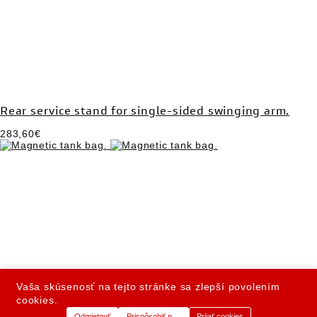
Rear service stand for single-sided swinging arm.
283,60€
Magnetic tank bag.
Vaša skúsenosť na tejto stránke sa zlepší povolením
cookies.
270,93€
Odmietnuť
Prispôsobiť nastavenia
Prijať cookies