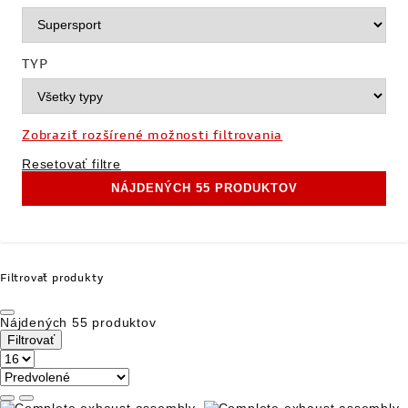
DUCATI CLUB
CESTOVATELSKÉ EXPEDÍCIE
TYP
SERVICE
APLIKÁCIE
Zobraziť rozšírené možnosti filtrovania
WORLD DUCATI WEEK
Resetovať filtre
NÁJDENÝCH 55 PRODUKTOV
SPOLOČENSKÁ ZODPOVEDNOSŤ FIRIEM
Filtrovať produkty
EVENTY
TEST RIDE
Nájdených 55 produktov
Filtrovať