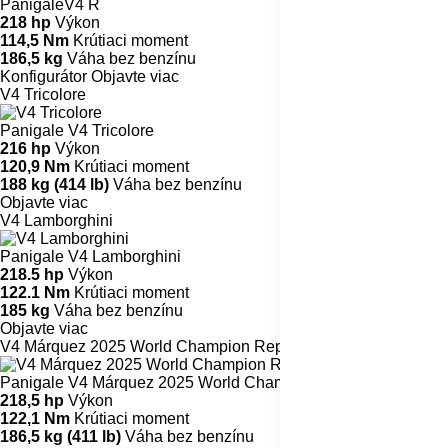
PanigaleV4 R
218 hp
Výkon
114,5 Nm
Krútiaci moment
186,5 kg
Váha bez benzínu
Konfigurátor
Objavte viac
V4 Tricolore
Panigale V4 Tricolore
216 hp
Výkon
120,9 Nm
Krútiaci moment
188 kg (414 lb)
Váha bez benzínu
Objavte viac
V4 Lamborghini
Panigale V4 Lamborghini
218.5 hp
Výkon
122.1 Nm
Krútiaci moment
185 kg
Váha bez benzínu
Objavte viac
V4 Márquez 2025 World Champion Replica
Panigale V4 Márquez 2025 World Champion Replica
218,5 hp
Výkon
122,1 Nm
Krútiaci moment
186,5 kg (411 lb)
Váha bez benzínu