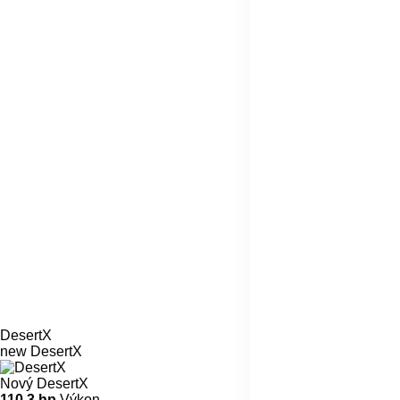
DesertX
new
DesertX
Nový DesertX
110,3 hp
Výkon