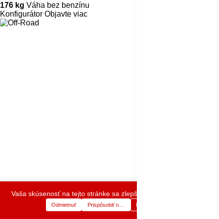
176 kg
Váha bez benzínu
Konfigurátor
Objavte viac
Vaša skúsenosť na tejto stránke sa zlepší povolením cookies.
Odmietnuť
Prispôsobiť nastavenia
Prijať cookies
0
0
E-Shop
Kategórie
Košík
Zoznam prianí
Účet