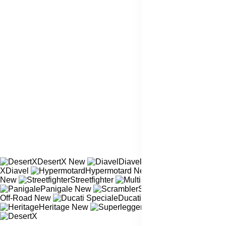
DesertX
New
Diavel
New
XDiavel
Hypermotard
New
Monster
New
Streetfighter
Multistrada
New
Panigale
New
Scrambler
Off-Road
New
Ducati Speciale
New
Heritage
New
Superleggera
New