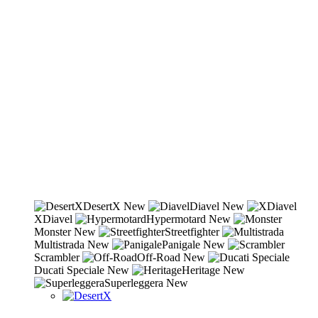
DesertX
New
Diavel
New
XDiavel
Hypermotard
New
Monster
New
Streetfighter
Multistrada
New
Panigale
New
Scrambler
Off-Road
New
Ducati Speciale
New
Heritage
New
Superleggera
New