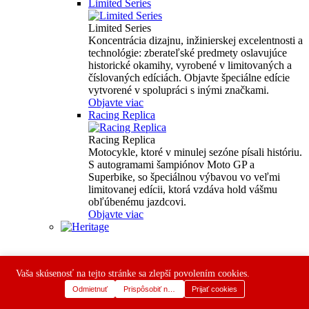
Limited Series
Limited Series
Koncentrácia dizajnu, inžinierskej excelentnosti a
technológie: zberateľské predmety oslavujúce
historické okamihy, vyrobené v limitovaných a
číslovaných edíciách. Objavte špeciálne edície
vytvorené v spolupráci s inými značkami.
Objavte viac
Racing Replica
Racing Replica
Motocykle, ktoré v minulej sezóne písali históriu.
S autogramami šampiónov Moto GP a
Superbike, so špeciálnou výbavou vo veľmi
limitovanej edícii, ktorá vzdáva hold vášmu
obľúbenému jazdcovi.
Objavte viac
Vaša skúsenosť na tejto stránke sa zlepší povolením cookies.
Odmietnuť
Prispôsobiť nastavenia
Prijať cookies