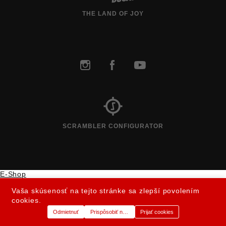
THE LAND OF JOY
SCRAMBLER CONFIGURATOR
E-Shop
Kategórie
0
Vaša skúsenosť na tejto stránke sa zlepší povolením
Košík
cookies.
0
Odmietnuť
Prispôsobiť nastavenia
Prijať cookies
Zoznam prianí
Účet