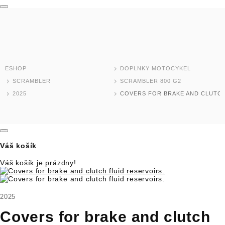
MODELY MOTOCYKLOV
DOMOV
TEST RIDE
ESHOP
DOPLNKY MOTOCYKEL
ESHOP
SCRAMBLER
SCRAMBLER 800 G2
2025
COVERS FOR BRAKE AND CLUTCH
SKLADOVÉ MODELY
JAZDENÉ MOTOCYKLE
Váš košík
NOVINKY
Váš košík je prázdny!
DEALER LOCATOR
2025
MOTOCYKLE
Covers for brake and clutch