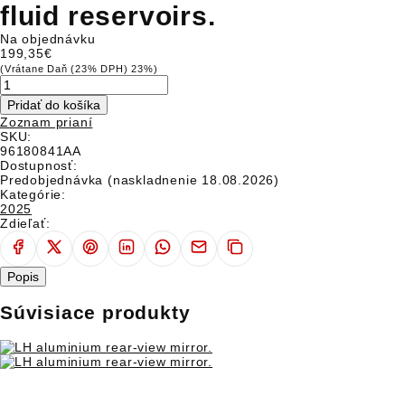
DUCATI CLUB
fluid reservoirs.
Na objednávku
CESTOVATELSKÉ EXPEDÍCIE
199,35€
(Vrátane Daň (23% DPH) 23%)
SERVICE
Pridať do košíka
APLIKÁCIE
Zoznam prianí
SKU:
96180841AA
WORLD DUCATI WEEK
Dostupnosť:
Predobjednávka (naskladnenie 18.08.2026)
SPOLOČENSKÁ ZODPOVEDNOSŤ FIRIEM
Kategórie:
2025
Zdieľať:
Popis
EVENTY
TEST RIDE
Súvisiace produkty