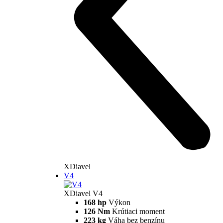
XDiavel
V4
XDiavel V4
168 hp
Výkon
126 Nm
Krútiaci moment
223 kg
Váha bez benzínu