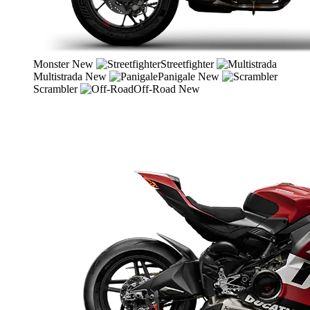
Monster
New
Streetfighter
Multistrada
New
Panigale
New
Scrambler
Off-Road
New