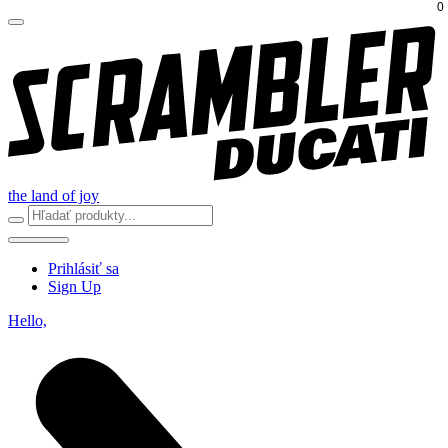
0
the land of joy
Prihlásiť sa
Sign Up
Hello,