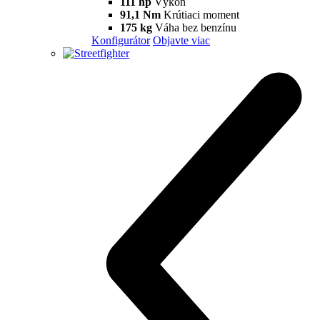
111 hp
Výkon
91,1 Nm
Krútiaci moment
175 kg
Váha bez benzínu
Konfigurátor
Objavte viac