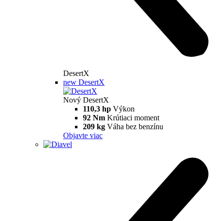
DesertX
new
DesertX
Nový DesertX
110,3 hp
Výkon
92 Nm
Krútiaci moment
209 kg
Váha bez benzínu
Objavte viac