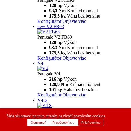
Panigale V2 MM93
120 hp
Výkon
93,3 Nm
Krútiaci moment
175,5 kg
Váha bez benzínu
Konfigurátor
Objavte viac
new
V2 FB63
Panigale V2 FB63
120 hp
Výkon
93,3 Nm
Krútiaci moment
175,5 kg
Váha bez benzínu
Konfigurátor
Objavte viac
V4
Panigale V4
216 hp
Výkon
120,9 Nm
Krútiaci moment
191 kg
Váha bez benzínu
Konfigurátor
Objavte viac
V4 S
Panigale V4 S
216 hp
Výkon
Vaša skúsenosť na tejto stránke sa zlepší povolením cookies.
120,9 Nm
Krútiaci moment
Odmietnuť
Prispôsobiť nastavenia
Prijať cookies
187 kg
Váha bez benzínu