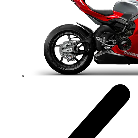
Konfigurátor
Objavte viac
V4 Pikes Peak
Multistrada V4 Pikes Peak
170 hp
Výkon
124 Nm
Krútiaci moment
227 kg
Váha bez benzínu
Konfigurátor
Objavte viac
new
V4 RS
Multistrada V4 RS
180 hp
Výkon
118 Nm
Krútiaci moment
225 kg
Váha bez benzínu
Konfigurátor
Objavte viac