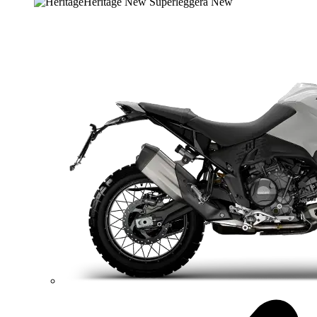
Heritage
New
Superleggera
New