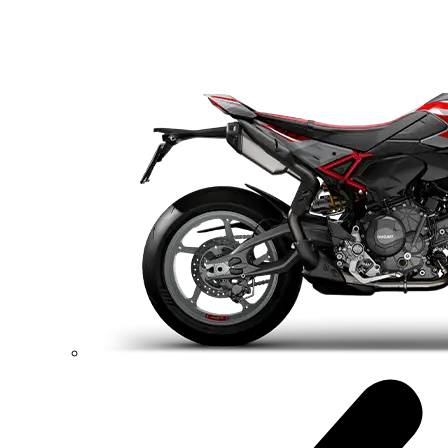
XDiavel
V4
XDiavel V4
168 hp
Výkon
126 Nm
Krútiaci moment
223 kg
Váha bez benzínu
Konfigurátor
Objavte viac