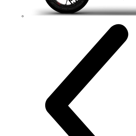
120,4 hp
Výkon
94 Nm
Krútiaci moment
177 kg
Váha bez benzínu
Konfigurátor
Objavte viac