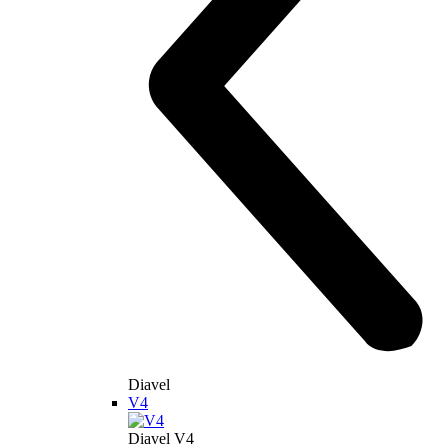
DesertX
new
DesertX
Nový DesertX
110,3 hp
Výkon
92 Nm
Krútiaci moment
209 kg
Váha bez benzínu
Objavte viac