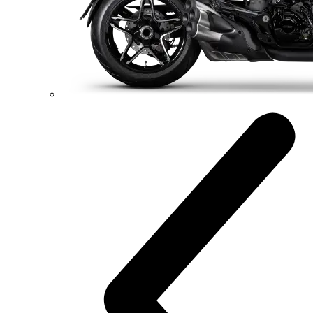
223 kg
Váha bez benzínu
Konfigurátor
Objavte viac
new
V4 RS
Diavel V4 RS
182 hp
Výkon
120 Nm
Krútiaci moment
220 kg
Váha bez benzínu
Konfigurátor
Objavte viac