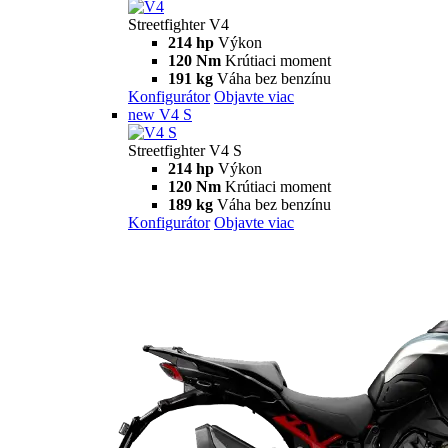
Streetfighter
V2
Streetfighter V2
120 HP
Výkon
93,3 Nm
Krútiaci moment
178 kg
Váha bez benzínu
Konfigurátor
Objavte viac
new
V2 S
Streetfighter V2 S
120 hp
Výkon
93,3 Nm
Krútiaci moment
175 kg
Váha bez benzínu
Konfigurátor
Objavte viac
V4
Streetfighter V4