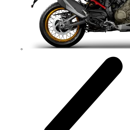
214 hp
Výkon
120 Nm
Krútiaci moment
191 kg
Váha bez benzínu
Konfigurátor
Objavte viac
new
V4 S
Streetfighter V4 S
214 hp
Výkon
120 Nm
Krútiaci moment
189 kg
Váha bez benzínu
Konfigurátor
Objavte viac