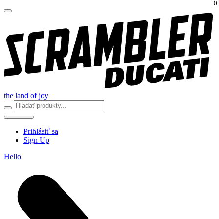
0
the land of joy
Prihlásiť sa
Sign Up
Hello,