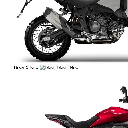
DesertX
New
Diavel
New