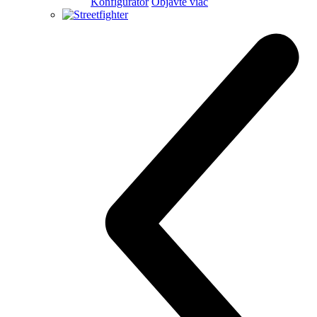
Monster
new
Monster
Monster
111 hp
Výkon
91,1 Nm
Krútiaci moment
175 kg
Váha bez benzínu
Konfigurátor
Objavte viac
new
Monster +
Monster +
111 hp
Výkon
91,1 Nm
Krútiaci moment
175 kg
Váha bez benzínu
Konfigurátor
Objavte viac