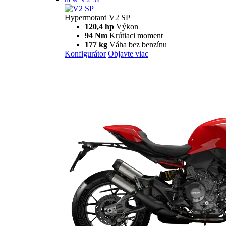
Hypermotard
698 Mono
Hypermotard 698 Mono
77.5 hp
Výkon
63 Nm
Krútiaci moment
151 kg
Váha bez benzínu
Konfigurátor
Objavte viac
698 Mono RVE
Hypermotard 698 Mono RVE
77.5 hp
Výkon
63 Nm
Krútiaci moment
151 kg
Váha bez benzínu
Konfigurátor
Objavte viac
new
V2
Hypermotard V2
120,4 hp
Výkon
94 Nm
Krútiaci moment
180 kg
Váha bez benzínu
Konfigurátor
Objavte viac
new
V2 SP
Hypermotard V2 SP