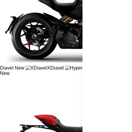
Diavel
New
XDiavel
Hypermotard
New