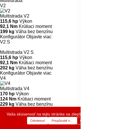
Vaša skúsenosť na tejto stránke sa zlepší povolením cookies.
Multistrada
Odmietnuť
Prispôsobiť nastavenia
Prijať cookies
0
0
E-Shop
Kategórie
Košík
Zoznam prianí
Účet
V2