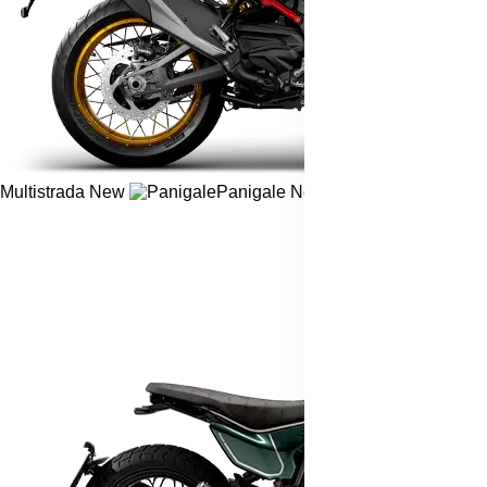
Multistrada
New
Panigale
New