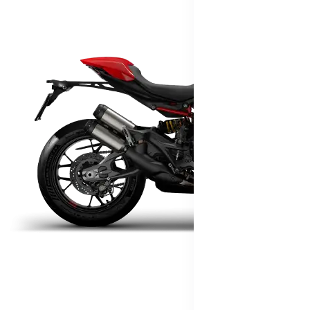
Hypermotard V2 SP
120,4 hp
Výkon
94 Nm
Krútiaci moment
177 kg
Váha bez benzínu
Konfigurátor
Objavte viac