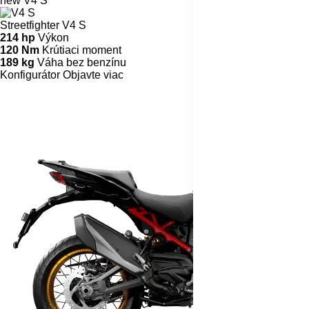
Streetfighter
V2
Streetfighter V2
120 HP
Výkon
93,3 Nm
Krútiaci moment
178 kg
Váha bez benzínu
Konfigurátor
Objavte viac
new
V2 S
Streetfighter V2 S
120 hp
Výkon
93,3 Nm
Krútiaci moment
175 kg
Váha bez benzínu
Konfigurátor
Objavte viac
V4
Streetfighter V4
214 hp
Výkon
120 Nm
Krútiaci moment
191 kg
Váha bez benzínu
Konfigurátor
Objavte viac
new
V4 S