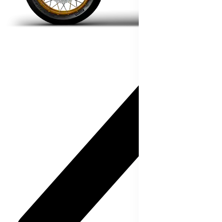
Streetfighter V4 S
214 hp
Výkon
120 Nm
Krútiaci moment
189 kg
Váha bez benzínu
Konfigurátor
Objavte viac