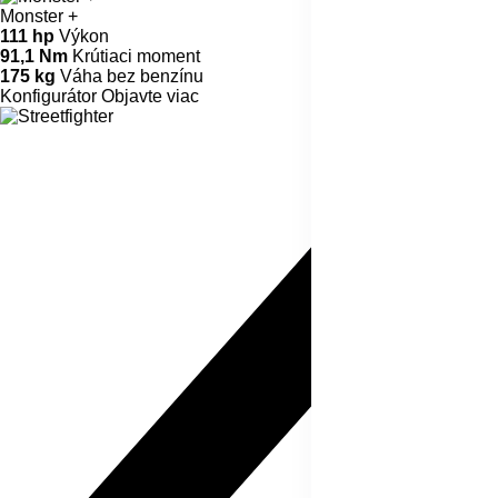
Monster
new
Monster
Monster
111 hp
Výkon
91,1 Nm
Krútiaci moment
175 kg
Váha bez benzínu
Konfigurátor
Objavte viac
new
Monster +
Monster +