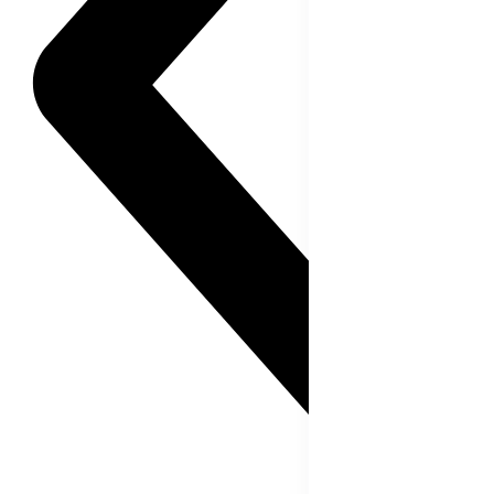
111 hp
Výkon
91,1 Nm
Krútiaci moment
175 kg
Váha bez benzínu
Konfigurátor
Objavte viac