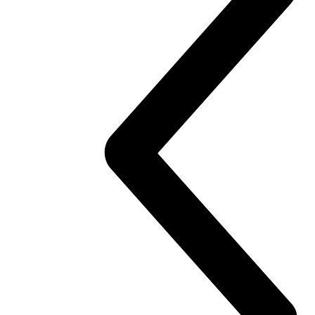
XDiavel
V4
XDiavel V4
168 hp
Výkon
126 Nm
Krútiaci moment
223 kg
Váha bez benzínu
Konfigurátor
Objavte viac