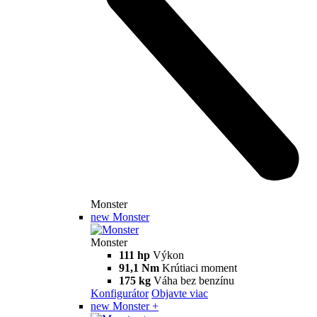
Hypermotard V2 SP
120,4 hp
Výkon
94 Nm
Krútiaci moment
177 kg
Váha bez benzínu
Konfigurátor
Objavte viac