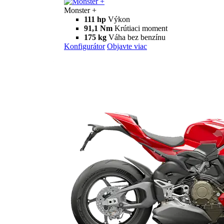
Monster
new
Monster
Monster
111 hp
Výkon
91,1 Nm
Krútiaci moment
175 kg
Váha bez benzínu
Konfigurátor
Objavte viac
new
Monster +
Monster +