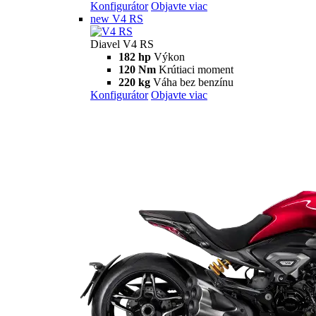
Diavel
V4
Diavel V4
168 hp
Výkon
126 Nm
Krútiaci moment
223 kg
Váha bez benzínu
Konfigurátor
Objavte viac
new
V4 RS