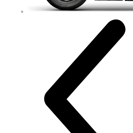
111 hp
Výkon
91,1 Nm
Krútiaci moment
175 kg
Váha bez benzínu
Konfigurátor
Objavte viac