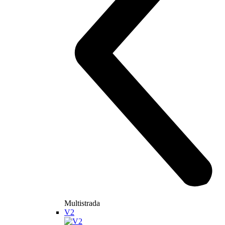
Streetfighter V4
214 hp
Výkon
120 Nm
Krútiaci moment
191 kg
Váha bez benzínu
Konfigurátor
Objavte viac
new
V4 S
Streetfighter V4 S
214 hp
Výkon
120 Nm
Krútiaci moment
189 kg
Váha bez benzínu
Konfigurátor
Objavte viac