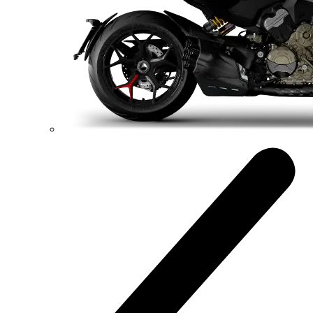
Nový DesertX
110,3 hp
Výkon
92 Nm
Krútiaci moment
209 kg
Váha bez benzínu
Objavte viac