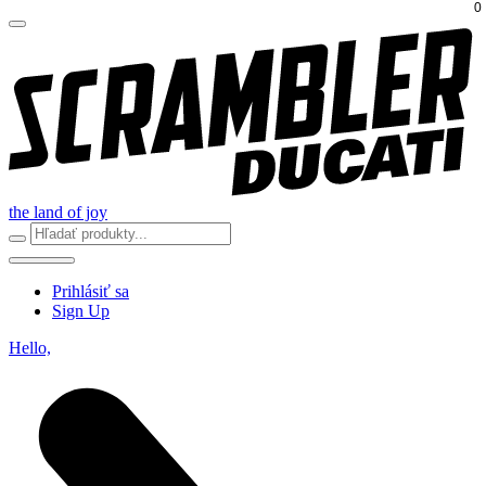
0
the land of joy
Prihlásiť sa
Sign Up
Hello,