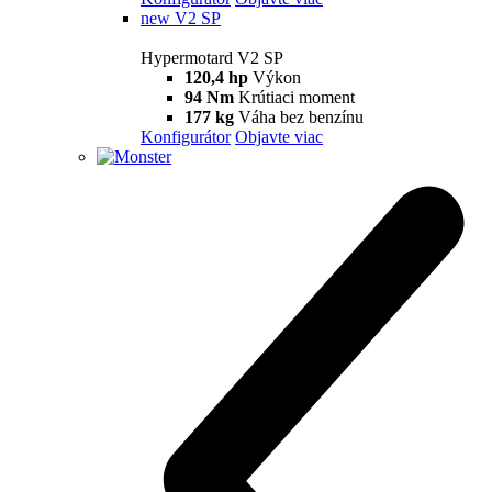
Hypermotard
698 Mono
Hypermotard 698 Mono
77.5 hp
Výkon
63 Nm
Krútiaci moment
151 kg
Váha bez benzínu
Konfigurátor
Objavte viac
698 Mono RVE
Hypermotard 698 Mono RVE
77.5 hp
Výkon
63 Nm
Krútiaci moment
151 kg
Váha bez benzínu
Konfigurátor
Objavte viac
new
V2
Hypermotard V2
120,4 hp
Výkon
94 Nm
Krútiaci moment
180 kg
Váha bez benzínu
Konfigurátor
Objavte viac
new
V2 SP