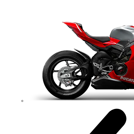
Multistrada V4 Rally
170 hp
Výkon
123,8 Nm
Krútiaci moment
240 kg
Váha bez benzínu
Konfigurátor
Objavte viac
V4 Pikes Peak
Multistrada V4 Pikes Peak
170 hp
Výkon
124 Nm
Krútiaci moment
227 kg
Váha bez benzínu
Konfigurátor
Objavte viac
new
V4 RS
Multistrada V4 RS
180 hp
Výkon
118 Nm
Krútiaci moment
225 kg
Váha bez benzínu
Konfigurátor
Objavte viac