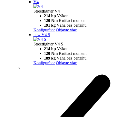
Streetfighter
V2
Streetfighter V2
120 HP
Výkon
93,3 Nm
Krútiaci moment
178 kg
Váha bez benzínu
Konfigurátor
Objavte viac
new
V2 S
Streetfighter V2 S
120 hp
Výkon
93,3 Nm
Krútiaci moment
175 kg
Váha bez benzínu
Konfigurátor
Objavte viac
V4