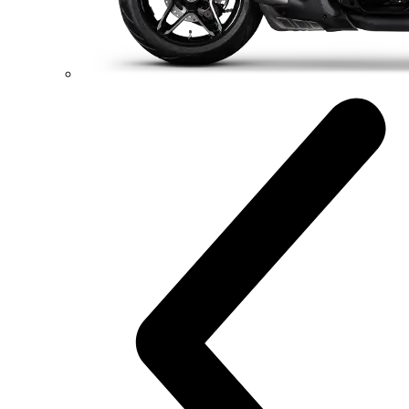
Diavel V4 RS
182 hp
Výkon
120 Nm
Krútiaci moment
220 kg
Váha bez benzínu
Konfigurátor
Objavte viac