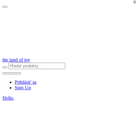
0
the land of joy
Prihlásiť sa
Sign Up
Hello,