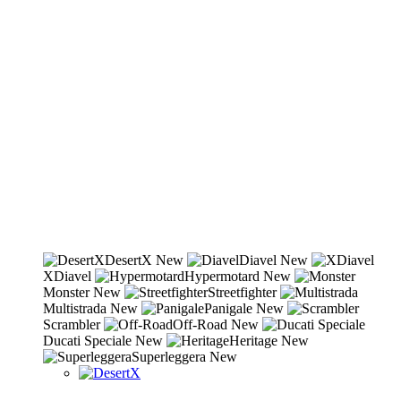
DesertX
New
Diavel
New
XDiavel
Hypermotard
New
Monster
New
Streetfighter
Multistrada
New
Panigale
New
Scrambler
Off-Road
New
Ducati Speciale
New
Heritage
New
Superleggera
New