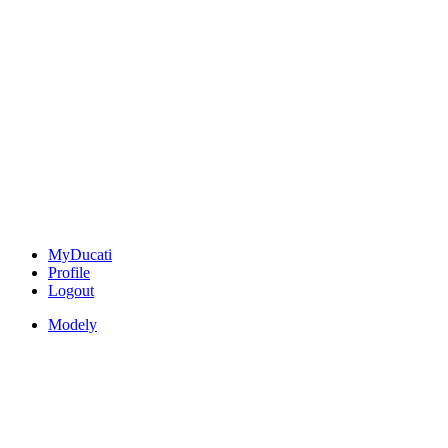
MyDucati
Profile
Logout
Modely