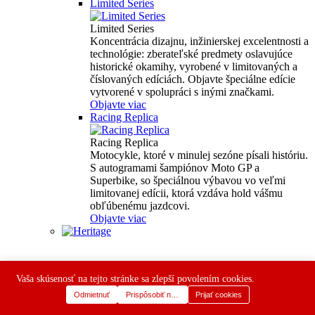
Limited Series
Limited Series
Koncentrácia dizajnu, inžinierskej excelentnosti a
technológie: zberateľské predmety oslavujúce
historické okamihy, vyrobené v limitovaných a
číslovaných edíciách. Objavte špeciálne edície
vytvorené v spolupráci s inými značkami.
Objavte viac
Racing Replica
Racing Replica
Motocykle, ktoré v minulej sezóne písali históriu.
S autogramami šampiónov Moto GP a
Superbike, so špeciálnou výbavou vo veľmi
limitovanej edícii, ktorá vzdáva hold vášmu
obľúbenému jazdcovi.
Objavte viac
Vaša skúsenosť na tejto stránke sa zlepší povolením cookies.
Odmietnuť
Prispôsobiť nastavenia
Prijať cookies