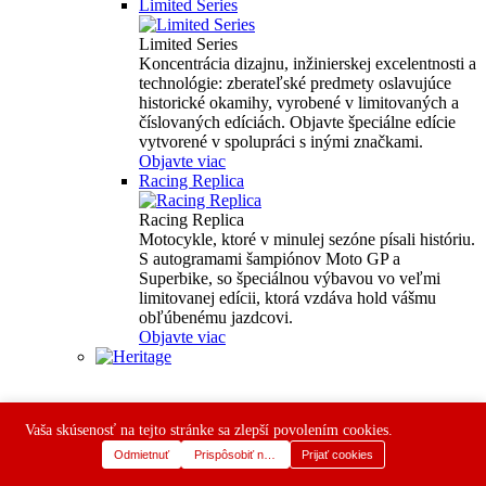
Limited Series
Limited Series
Koncentrácia dizajnu, inžinierskej excelentnosti a
technológie: zberateľské predmety oslavujúce
historické okamihy, vyrobené v limitovaných a
číslovaných edíciách. Objavte špeciálne edície
vytvorené v spolupráci s inými značkami.
Objavte viac
Racing Replica
Racing Replica
Motocykle, ktoré v minulej sezóne písali históriu.
S autogramami šampiónov Moto GP a
Superbike, so špeciálnou výbavou vo veľmi
limitovanej edícii, ktorá vzdáva hold vášmu
obľúbenému jazdcovi.
Objavte viac
Vaša skúsenosť na tejto stránke sa zlepší povolením cookies.
Odmietnuť
Prispôsobiť nastavenia
Prijať cookies