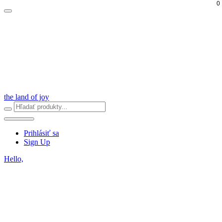
0
the land of joy
Prihlásiť sa
Sign Up
Hello,