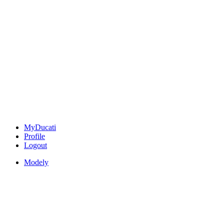
MyDucati
Profile
Logout
Modely