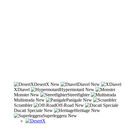
DesertX
New
Diavel
New
XDiavel
Hypermotard
New
Monster
New
Streetfighter
Multistrada
New
Panigale
New
Scrambler
Off-Road
New
Ducati Speciale
New
Heritage
New
Superleggera
New