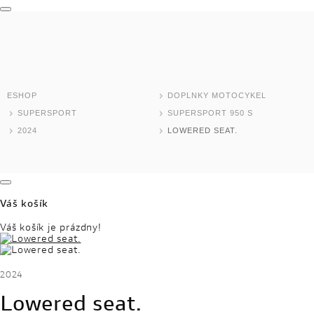
MODELY MOTOCYKLOV
DOMOV
TEST RIDE
ESHOP
DOPLNKY MOTOCYKEL
ESHOP
SUPERSPORT
SUPERSPORT 950 S
2024
LOWERED SEAT.
SKLADOVÉ MODELY
JAZDENÉ MOTOCYKLE
Váš košík
NOVINKY
Váš košík je prázdny!
DEALER LOCATOR
2024
MOTOCYKLE
Lowered seat.