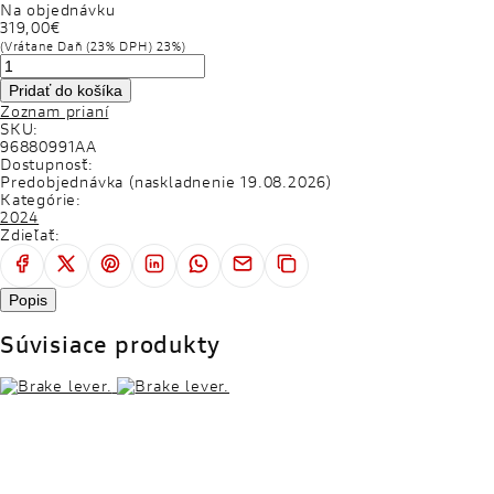
Na objednávku
DUCATI CLUB
319,00€
(Vrátane Daň (23% DPH) 23%)
CESTOVATELSKÉ EXPEDÍCIE
Pridať do košíka
SERVICE
Zoznam prianí
SKU:
APLIKÁCIE
96880991AA
Dostupnosť:
Predobjednávka (naskladnenie 19.08.2026)
WORLD DUCATI WEEK
Kategórie:
2024
Zdieľať:
SPOLOČENSKÁ ZODPOVEDNOSŤ FIRIEM
Popis
Súvisiace produkty
EVENTY
TEST RIDE