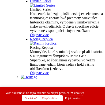
Limited Series
Limited Series
Koncentrácia dizajnu, inžinierskej excelentnosti a
technológie: zberateľské predmety oslavujúce
historické okamihy, vyrobené v limitovaných a
číslovaných edíciách. Objavte špeciálne edície
vytvorené v spolupráci s inými značkami.
Objavte viac
Racing Replica
Racing Replica
Motocykle, ktoré v minulej sezóne písali históriu.
S autogramami šampiónov Moto GP a
Superbike, so špeciálnou výbavou vo veľmi
limitovanej edícii, ktorá vzdáva hold vášmu
obľúbenému jazdcovi.
Objavte viac
Vaša skúsenosť na tejto stránke sa zlepší povolením cookies.
Odmietnuť
Prispôsobiť nastavenia
Prijať cookies