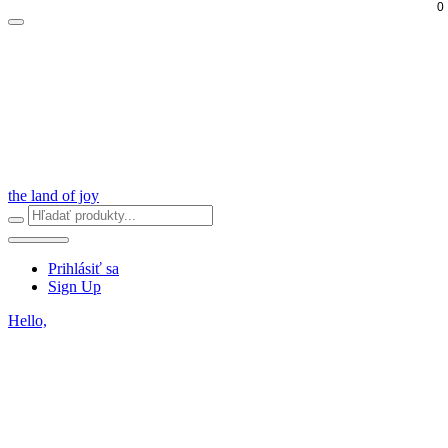
0
the land of joy
Prihlásiť sa
Sign Up
Hello,