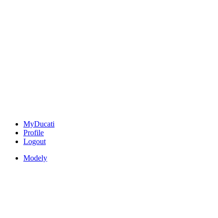
MyDucati
Profile
Logout
Modely