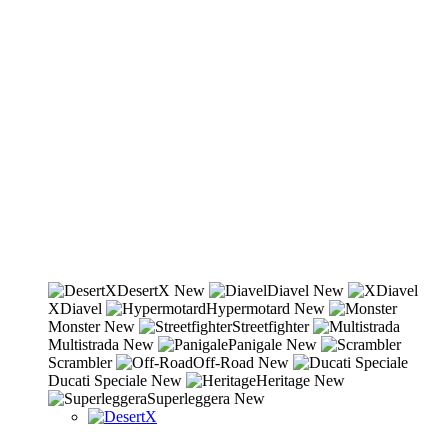
DesertX
New
Diavel
New
XDiavel
Hypermotard
New
Monster
New
Streetfighter
Multistrada
New
Panigale
New
Scrambler
Off-Road
New
Ducati Speciale
New
Heritage
New
Superleggera
New