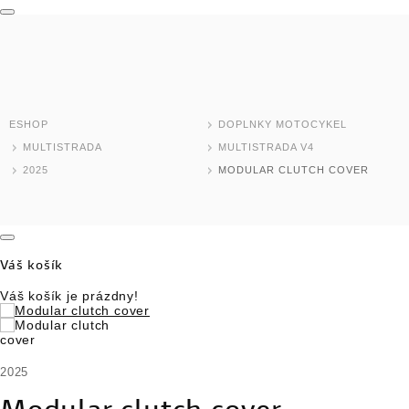
MODELY MOTOCYKLOV
DOMOV
TEST RIDE
ESHOP
DOPLNKY MOTOCYKEL
ESHOP
MULTISTRADA
MULTISTRADA V4
2025
MODULAR CLUTCH COVER
SKLADOVÉ MODELY
JAZDENÉ MOTOCYKLE
Váš košík
NOVINKY
Váš košík je prázdny!
DEALER LOCATOR
2025
MOTOCYKLE
Modular clutch cover