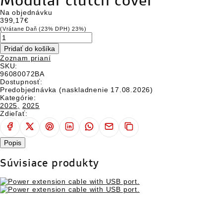
DUCATI CLUB
Na objednávku
399,17€
CESTOVATELSKÉ EXPEDÍCIE
(Vrátane Daň (23% DPH) 23%)
SERVICE
Pridať do košíka
Zoznam prianí
APLIKÁCIE
SKU:
96080072BA
Dostupnosť:
WORLD DUCATI WEEK
Predobjednávka (naskladnenie 17.08.2026)
Kategórie:
SPOLOČENSKÁ ZODPOVEDNOSŤ FIRIEM
2025,
2025
Zdieľať:
Popis
Súvisiace produkty
EVENTY
TEST RIDE