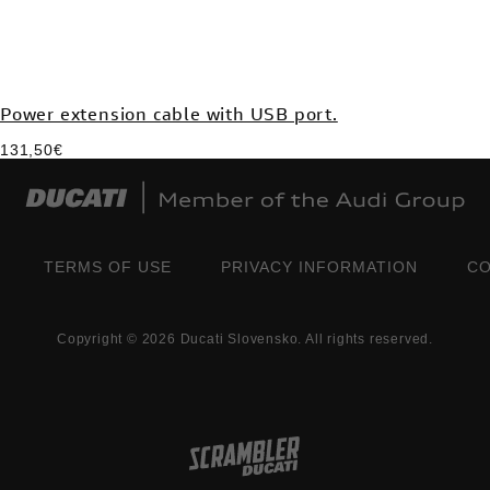
Power extension cable with USB port.
131,50€
TERMS OF USE
PRIVACY INFORMATION
CO
Copyright © 2026 Ducati Slovensko. All rights reserved.