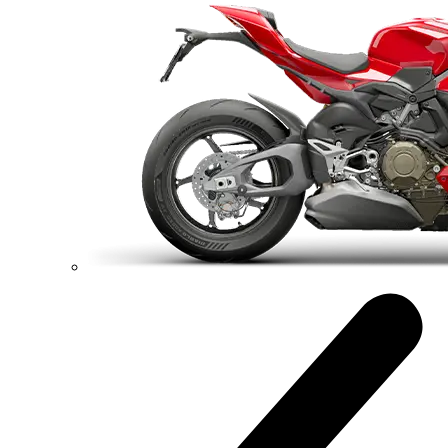
Monster +
111 hp
Výkon
91,1 Nm
Krútiaci moment
175 kg
Váha bez benzínu
Konfigurátor
Objavte viac