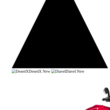
DesertX
New
Diavel
New