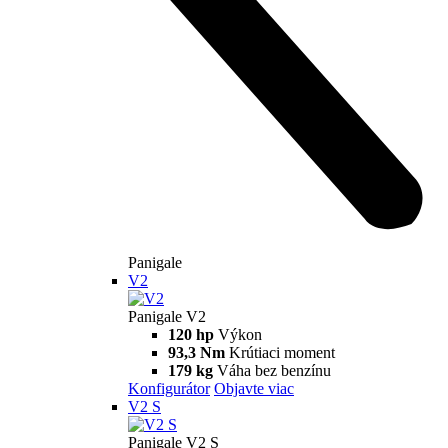
180 hp
Výkon
118 Nm
Krútiaci moment
225 kg
Váha bez benzínu
Konfigurátor
Objavte viac