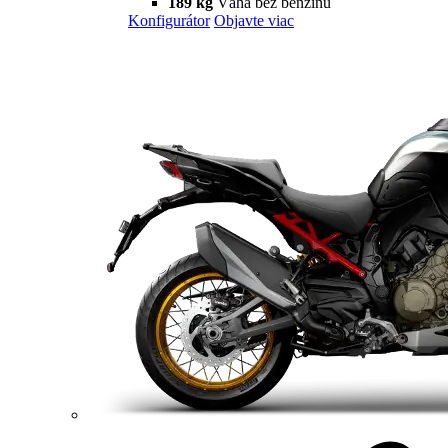
120 HP
Výkon
93,3 Nm
Krútiaci moment
178 kg
Váha bez benzínu
Konfigurátor
Objavte viac
new
V2 S
Streetfighter V2 S
120 hp
Výkon
93,3 Nm
Krútiaci moment
175 kg
Váha bez benzínu
Konfigurátor
Objavte viac
V4
Streetfighter V4
214 hp
Výkon
120 Nm
Krútiaci moment
191 kg
Váha bez benzínu
Konfigurátor
Objavte viac
new
V4 S
Streetfighter V4 S
214 hp
Výkon
120 Nm
Krútiaci moment
189 kg
Váha bez benzínu
Konfigurátor
Objavte viac