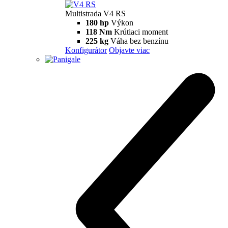
Konfigurátor
Objavte viac
V4 S
Multistrada V4 S
170 hp
Výkon
124 Nm
Krútiaci moment
231 kg
Váha bez benzínu
Konfigurátor
Objavte viac
new
V4 Rally
Multistrada V4 Rally
170 hp
Výkon
123,8 Nm
Krútiaci moment
240 kg
Váha bez benzínu
Konfigurátor
Objavte viac
V4 Pikes Peak
Multistrada V4 Pikes Peak
170 hp
Výkon
124 Nm
Krútiaci moment
227 kg
Váha bez benzínu
Konfigurátor
Objavte viac
new
V4 RS
Multistrada V4 RS