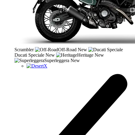
Scrambler
Off-Road
New
Ducati Speciale
New
Heritage
New
Superleggera
New