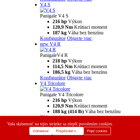
176 kg
Váha bez benzínu
Konfigurátor
Objavte viac
new
V2 MM93
Panigale V2 MM93
120 hp
Výkon
93,3 Nm
Krútiaci moment
175,5 kg
Váha bez benzínu
Konfigurátor
Objavte viac
new
V2 FB63
Panigale V2 FB63
120 hp
Výkon
93,3 Nm
Krútiaci moment
175,5 kg
Váha bez benzínu
Konfigurátor
Objavte viac
V4
Panigale V4
216 hp
Výkon
120,9 Nm
Krútiaci moment
191 kg
Váha bez benzínu
Vaša skúsenosť na tejto stránke sa zlepší povolením cookies.
Konfigurátor
Objavte viac
Odmietnuť
Prispôsobiť nastavenia
Prijať cookies
V4 S