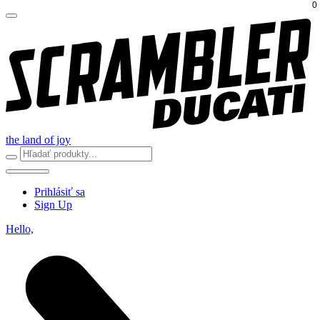
0
the land of joy
Prihlásiť sa
Sign Up
Hello,