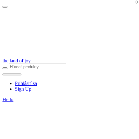
0
the land of joy
Prihlásiť sa
Sign Up
Hello,