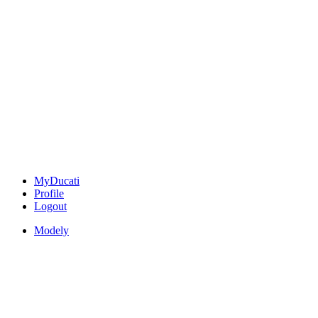
MyDucati
Profile
Logout
Modely