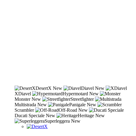
DesertX
New
Diavel
New
XDiavel
Hypermotard
New
Monster
New
Streetfighter
Multistrada
New
Panigale
New
Scrambler
Off-Road
New
Ducati Speciale
New
Heritage
New
Superleggera
New