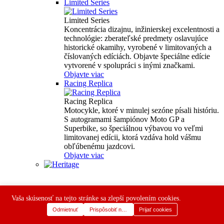
Limited Series
Limited Series
Koncentrácia dizajnu, inžinierskej excelentnosti a
technológie: zberateľské predmety oslavujúce
historické okamihy, vyrobené v limitovaných a
číslovaných edíciách. Objavte špeciálne edície
vytvorené v spolupráci s inými značkami.
Objavte viac
Racing Replica
Racing Replica
Motocykle, ktoré v minulej sezóne písali históriu.
S autogramami šampiónov Moto GP a
Superbike, so špeciálnou výbavou vo veľmi
limitovanej edícii, ktorá vzdáva hold vášmu
obľúbenému jazdcovi.
Objavte viac
Vaša skúsenosť na tejto stránke sa zlepší povolením cookies.
Odmietnuť
Prispôsobiť nastavenia
Prijať cookies