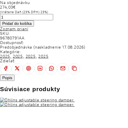
Na objednávku
DUCATI CLUB
274,03€
(Vrátane Daň (23% DPH) 23%)
CESTOVATELSKÉ EXPEDÍCIE
Pridať do košíka
SERVICE
Zoznam prianí
SKU:
APLIKÁCIE
96780791AA
Dostupnosť:
Predobjednávka (naskladnenie 17.08.2026)
WORLD DUCATI WEEK
Kategórie:
2025,
2025,
2025,
2025
Zdieľať:
SPOLOČENSKÁ ZODPOVEDNOSŤ FIRIEM
Popis
Súvisiace produkty
EVENTY
TEST RIDE