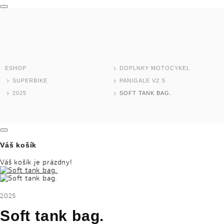
MODELY MOTOCYKLOV
DOMOV
TEST RIDE
ESHOP
DOPLNKY MOTOCYKEL
ESHOP
SUPERBIKE
PANIGALE V2 S
2025
SOFT TANK BAG.
SKLADOVÉ MODELY
JAZDENÉ MOTOCYKLE
Váš košík
NOVINKY
Váš košík je prázdny!
DEALER LOCATOR
2025
MOTOCYKLE
Soft tank bag.