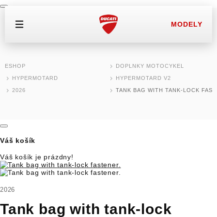
MODELY
MODELY MOTOCYKLOV
ESHOP
DOPLNKY MOTOCYKEL
HYPERMOTARD
HYPERMOTARD V2
DOMOV
2026
TANK BAG WITH TANK-LOCK FAST
TEST RIDE
ESHOP
Váš košík
SKLADOVÉ MODELY
Váš košík je prázdny!
JAZDENÉ MOTOCYKLE
2026
NOVINKY
Tank bag with tank-lock
DEALER LOCATOR