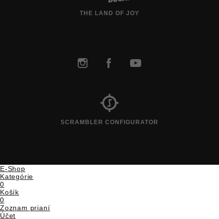
THE LAND OF JOY
SCRAMBLER CONFIGURATOR
E-Shop
Kategórie
0
Košík
0
Zoznam prianí
Účet