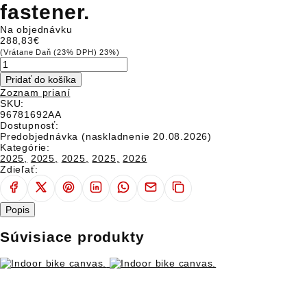
fastener.
Na objednávku
288,83€
MOTOCYKLE
(Vrátane Daň (23% DPH) 23%)
DUCATI CLUB
Pridať do košíka
Zoznam prianí
CESTOVATELSKÉ EXPEDÍCIE
SKU:
96781692AA
Dostupnosť:
SERVICE
Predobjednávka (naskladnenie 20.08.2026)
Kategórie:
APLIKÁCIE
2025,
2025,
2025,
2025,
2026
Zdieľať:
WORLD DUCATI WEEK
Popis
SPOLOČENSKÁ ZODPOVEDNOSŤ FIRIEM
Súvisiace produkty
EVENTY
TEST RIDE