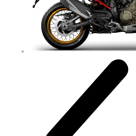
214 hp
Výkon
120 Nm
Krútiaci moment
191 kg
Váha bez benzínu
Konfigurátor
Objavte viac
new
V4 S
Streetfighter V4 S
214 hp
Výkon
120 Nm
Krútiaci moment
189 kg
Váha bez benzínu
Konfigurátor
Objavte viac