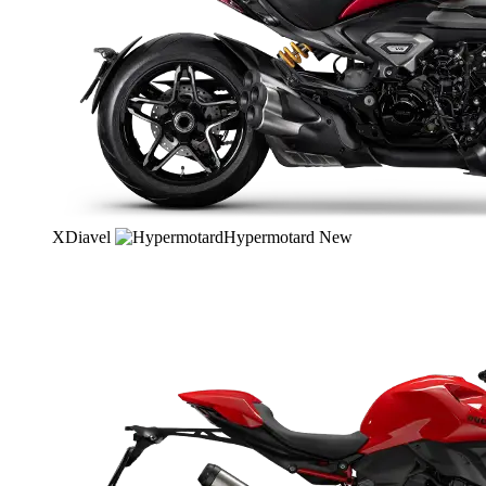
XDiavel
Hypermotard
New