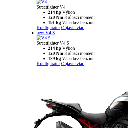
Streetfighter
V2
Streetfighter V2
120 HP
Výkon
93,3 Nm
Krútiaci moment
178 kg
Váha bez benzínu
Konfigurátor
Objavte viac
new
V2 S
Streetfighter V2 S
120 hp
Výkon
93,3 Nm
Krútiaci moment
175 kg
Váha bez benzínu
Konfigurátor
Objavte viac
V4
Streetfighter V4