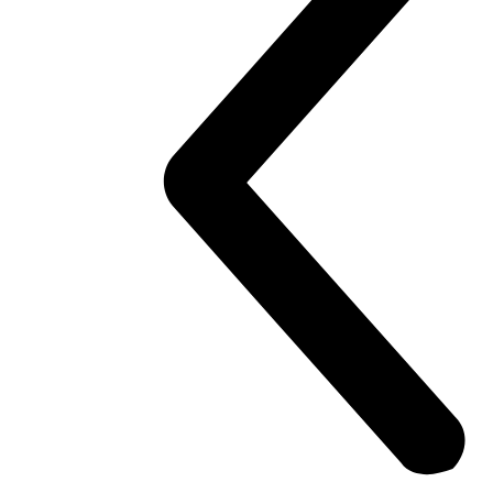
Konfigurátor
Objavte viac
V4 Pikes Peak
Multistrada V4 Pikes Peak
170 hp
Výkon
124 Nm
Krútiaci moment
227 kg
Váha bez benzínu
Konfigurátor
Objavte viac
new
V4 RS
Multistrada V4 RS
180 hp
Výkon
118 Nm
Krútiaci moment
225 kg
Váha bez benzínu
Konfigurátor
Objavte viac