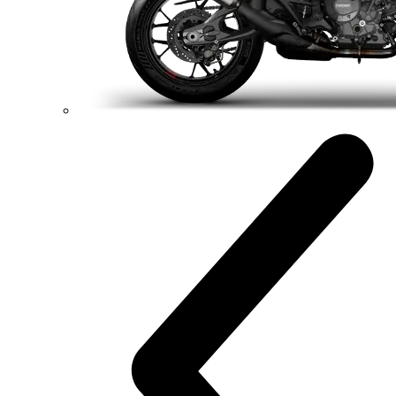
180 kg
Váha bez benzínu
Konfigurátor
Objavte viac
new
V2 SP
Hypermotard V2 SP
120,4 hp
Výkon
94 Nm
Krútiaci moment
177 kg
Váha bez benzínu
Konfigurátor
Objavte viac