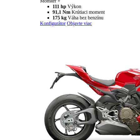
Monster
new
Monster
Monster
111 hp
Výkon
91,1 Nm
Krútiaci moment
175 kg
Váha bez benzínu
Konfigurátor
Objavte viac
new
Monster +
Monster +
111 hp
Výkon