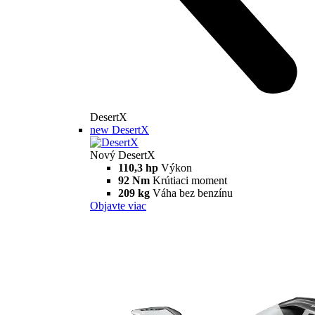
DesertX
new
DesertX
Nový DesertX
110,3 hp
Výkon
92 Nm
Krútiaci moment
209 kg
Váha bez benzínu
Objavte viac