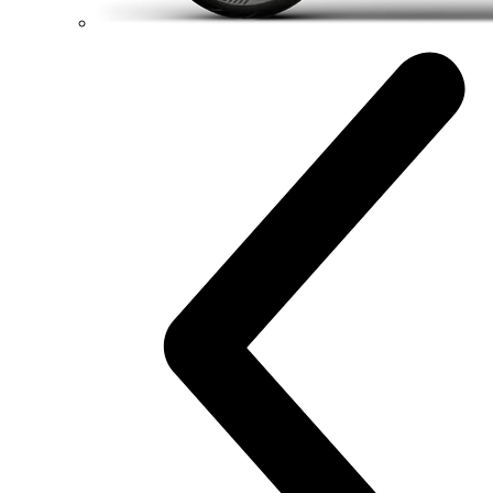
91,1 Nm
Krútiaci moment
175 kg
Váha bez benzínu
Konfigurátor
Objavte viac