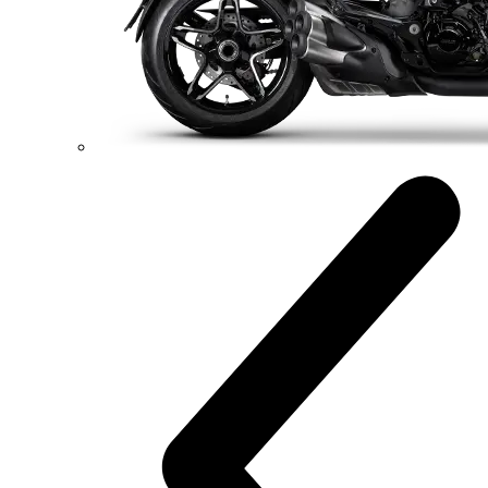
Diavel V4 RS
182 hp
Výkon
120 Nm
Krútiaci moment
220 kg
Váha bez benzínu
Konfigurátor
Objavte viac