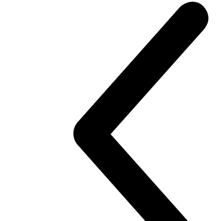
XDiavel
V4
XDiavel V4
168 hp
Výkon
126 Nm
Krútiaci moment
223 kg
Váha bez benzínu
Konfigurátor
Objavte viac