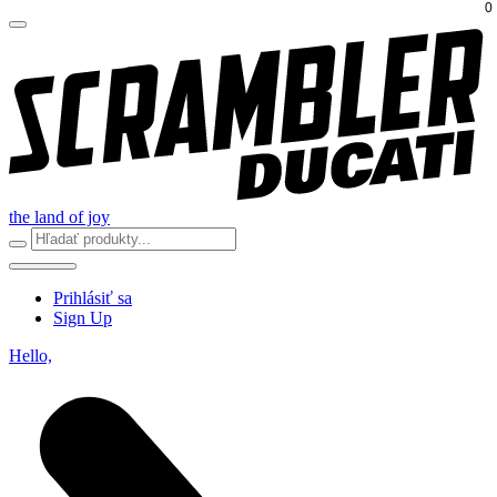
0
the land of joy
Prihlásiť sa
Sign Up
Hello,