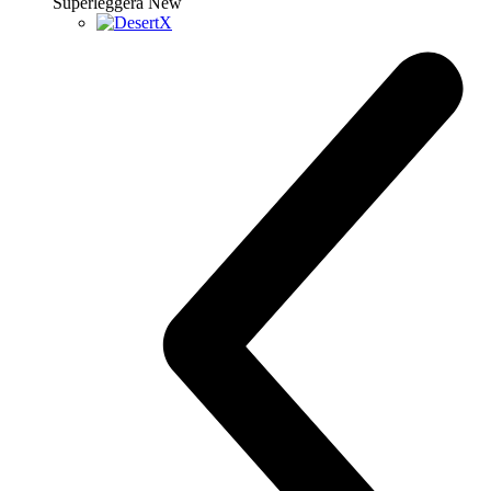
Superleggera
New