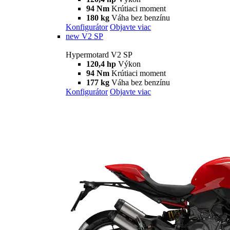
Hypermotard
698 Mono
Hypermotard 698 Mono
77.5 hp
Výkon
63 Nm
Krútiaci moment
151 kg
Váha bez benzínu
Konfigurátor
Objavte viac
698 Mono RVE
Hypermotard 698 Mono RVE
77.5 hp
Výkon
63 Nm
Krútiaci moment
151 kg
Váha bez benzínu
Konfigurátor
Objavte viac
new
V2
Hypermotard V2
120,4 hp
Výkon
94 Nm
Krútiaci moment