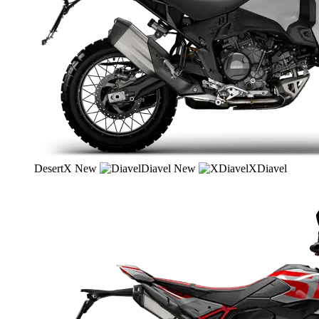
DesertX
New
Diavel
New
XDiavel