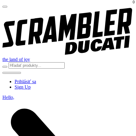
0
the land of joy
Prihlásiť sa
Sign Up
Hello,