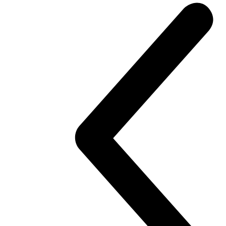
new
V4 Rally
Multistrada V4 Rally
170 hp
Výkon
123,8 Nm
Krútiaci moment
240 kg
Váha bez benzínu
Konfigurátor
Objavte viac
V4 Pikes Peak
Multistrada V4 Pikes Peak
170 hp
Výkon
124 Nm
Krútiaci moment
227 kg
Váha bez benzínu
Konfigurátor
Objavte viac
new
V4 RS
Multistrada V4 RS
180 hp
Výkon
118 Nm
Krútiaci moment
225 kg
Váha bez benzínu
Konfigurátor
Objavte viac