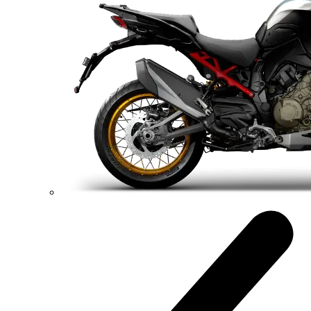
93,3 Nm
Krútiaci moment
175 kg
Váha bez benzínu
Konfigurátor
Objavte viac
V4
Streetfighter V4
214 hp
Výkon
120 Nm
Krútiaci moment
191 kg
Váha bez benzínu
Konfigurátor
Objavte viac
new
V4 S
Streetfighter V4 S
214 hp
Výkon
120 Nm
Krútiaci moment
189 kg
Váha bez benzínu
Konfigurátor
Objavte viac