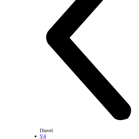
Nový DesertX
110,3 hp
Výkon
92 Nm
Krútiaci moment
209 kg
Váha bez benzínu
Objavte viac