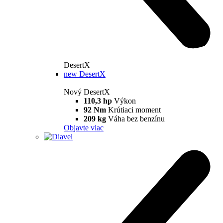
DesertX
new
DesertX