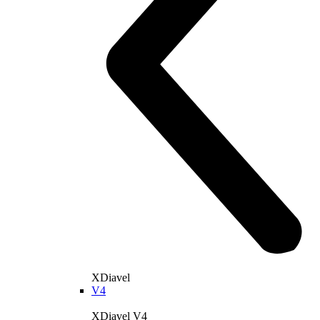
168 hp
Výkon
126 Nm
Krútiaci moment
223 kg
Váha bez benzínu
Konfigurátor
Objavte viac
new
V4 RS
Diavel V4 RS
182 hp
Výkon
120 Nm
Krútiaci moment
220 kg
Váha bez benzínu
Konfigurátor
Objavte viac