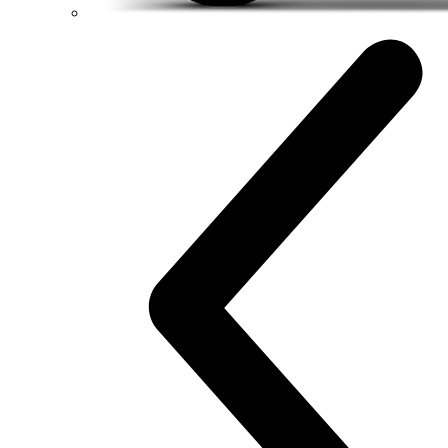
223 kg
Váha bez benzínu
Konfigurátor
Objavte viac