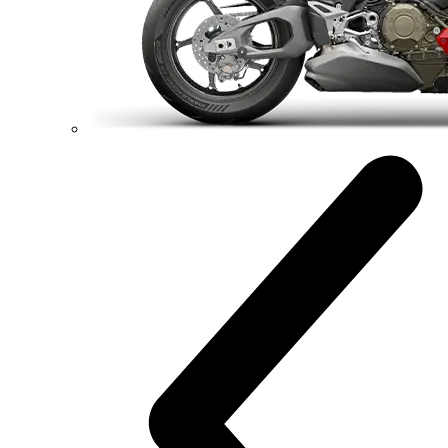
175 kg
Váha bez benzínu
Konfigurátor
Objavte viac
new
Monster +
Monster +
111 hp
Výkon
91,1 Nm
Krútiaci moment
175 kg
Váha bez benzínu
Konfigurátor
Objavte viac