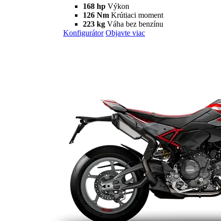
XDiavel
V4
XDiavel V4
168 hp
Výkon
126 Nm
Krútiaci moment