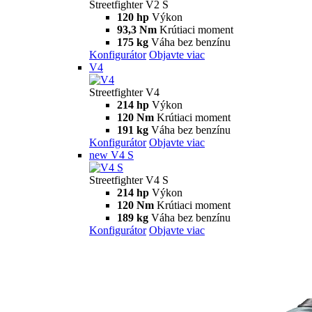
Streetfighter
V2
Streetfighter V2
120 HP
Výkon
93,3 Nm
Krútiaci moment
178 kg
Váha bez benzínu
Konfigurátor
Objavte viac
new
V2 S
Streetfighter V2 S
120 hp
Výkon