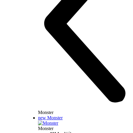
120,4 hp
Výkon
94 Nm
Krútiaci moment
180 kg
Váha bez benzínu
Konfigurátor
Objavte viac
new
V2 SP
Hypermotard V2 SP
120,4 hp
Výkon
94 Nm
Krútiaci moment
177 kg
Váha bez benzínu
Konfigurátor
Objavte viac