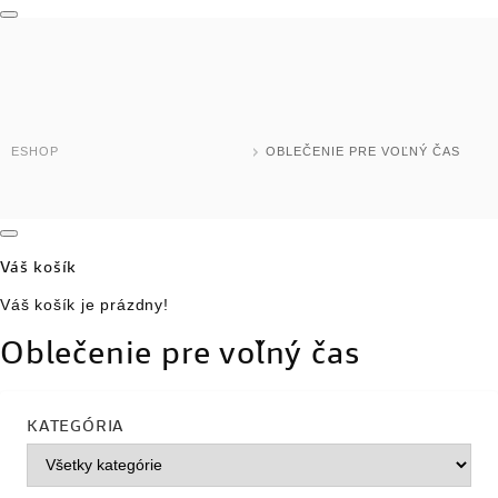
MODELY MOTOCYKLOV
DOMOV
TEST RIDE
ESHOP
OBLEČENIE PRE VOĽNÝ ČAS
ESHOP
SKLADOVÉ MODELY
Váš košík
JAZDENÉ MOTOCYKLE
Váš košík je prázdny!
NOVINKY
Oblečenie pre voľný čas
DEALER LOCATOR
KATEGÓRIA
MOTOCYKLE