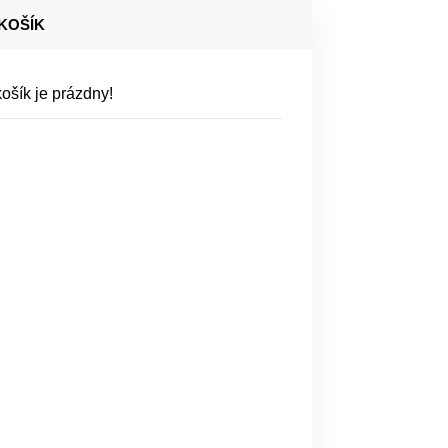
KOŠÍK
ošík je prázdny!