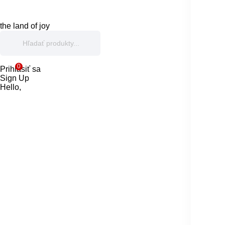
the land of joy
0
Prihlásiť sa
Sign Up
Hello,