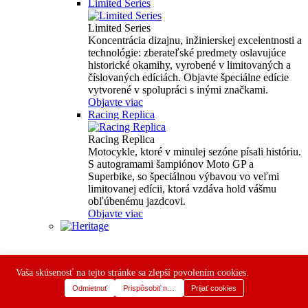
Limited Series
Limited Series
Koncentrácia dizajnu, inžinierskej excelentnosti a
technológie: zberateľské predmety oslavujúce
historické okamihy, vyrobené v limitovaných a
číslovaných edíciách. Objavte špeciálne edície
vytvorené v spolupráci s inými značkami.
Objavte viac
Racing Replica
Racing Replica
Motocykle, ktoré v minulej sezóne písali históriu.
S autogramami šampiónov Moto GP a
Superbike, so špeciálnou výbavou vo veľmi
limitovanej edícii, ktorá vzdáva hold vášmu
obľúbenému jazdcovi.
Objavte viac
Vaša skúsenosť na tejto stránke sa zlepší povolením cookies.
Odmietnuť
Prispôsobiť nastavenia
Prijať cookies