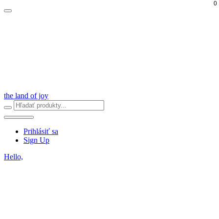
0
the land of joy
Prihlásiť sa
Sign Up
Hello,