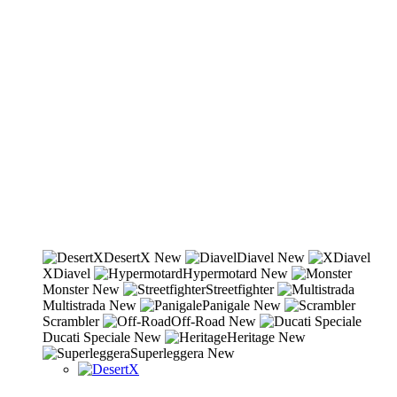
DesertX
New
Diavel
New
XDiavel
Hypermotard
New
Monster
New
Streetfighter
Multistrada
New
Panigale
New
Scrambler
Off-Road
New
Ducati Speciale
New
Heritage
New
Superleggera
New