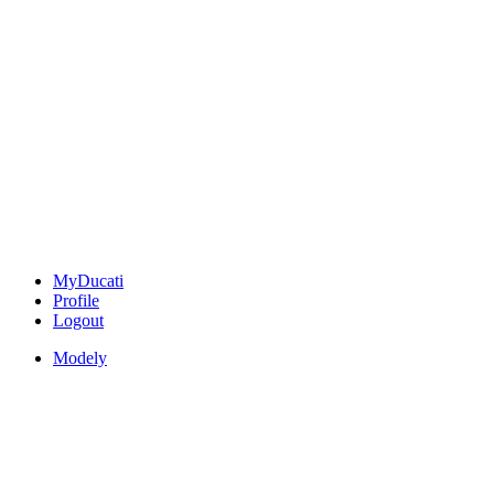
MyDucati
Profile
Logout
Modely