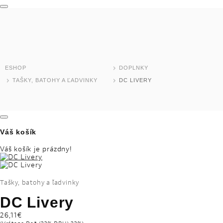
MODELY MOTOCYKLOV
DOMOV
TEST RIDE
ESHOP
DOPLNKY
ESHOP
TAŠKY, BATOHY A ĽADVINKY
DC LIVERY
SKLADOVÉ MODELY
JAZDENÉ MOTOCYKLE
Váš košík
Váš košík je prázdny!
NOVINKY
DEALER LOCATOR
Tašky, batohy a ľadvinky
DC Livery
MOTOCYKLE
26,11€