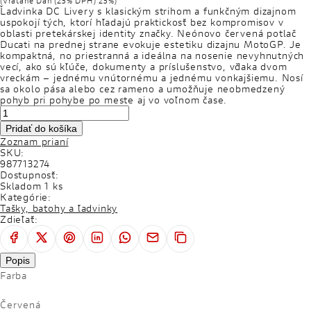
(Vrátane Daň (23% DPH) 23%)
DUCATI CLUB
Ľadvinka DC Livery s klasickým strihom a funkčným dizajnom
uspokojí tých, ktorí hľadajú praktickosť bez kompromisov v
oblasti pretekárskej identity značky. Neónovo červená potlač
CESTOVATELSKÉ EXPEDÍCIE
Ducati na prednej strane evokuje estetiku dizajnu MotoGP. Je
kompaktná, no priestranná a ideálna na nosenie nevyhnutných
SERVICE
vecí, ako sú kľúče, dokumenty a príslušenstvo, vďaka dvom
vreckám – jednému vnútornému a jednému vonkajšiemu. Nosí
sa okolo pása alebo cez rameno a umožňuje neobmedzený
APLIKÁCIE
pohyb pri pohybe po meste aj vo voľnom čase.
WORLD DUCATI WEEK
Pridať do košíka
Zoznam prianí
SPOLOČENSKÁ ZODPOVEDNOSŤ FIRIEM
SKU:
987713274
Dostupnosť:
Skladom 1 ks
Kategórie:
Tašky, batohy a ľadvinky
Zdieľať:
EVENTY
TEST RIDE
Popis
Farba
Červená