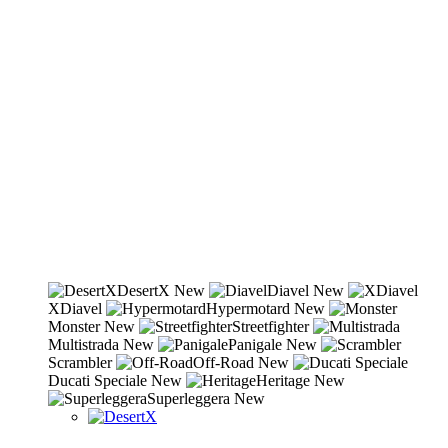
DesertX
New
Diavel
New
XDiavel
Hypermotard
New
Monster
New
Streetfighter
Multistrada
New
Panigale
New
Scrambler
Off-Road
New
Ducati Speciale
New
Heritage
New
Superleggera
New