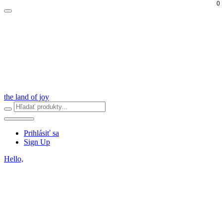
0
the land of joy
Prihlásiť sa
Sign Up
Hello,