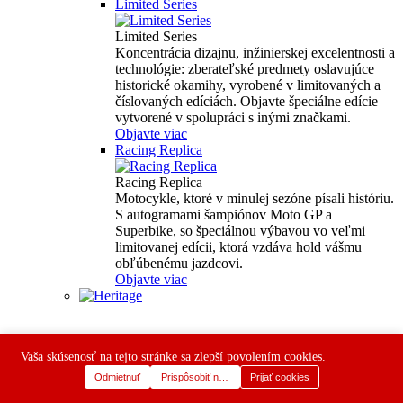
Limited Series
Limited Series
Koncentrácia dizajnu, inžinierskej excelentnosti a
technológie: zberateľské predmety oslavujúce
historické okamihy, vyrobené v limitovaných a
číslovaných edíciách. Objavte špeciálne edície
vytvorené v spolupráci s inými značkami.
Objavte viac
Racing Replica
Racing Replica
Motocykle, ktoré v minulej sezóne písali históriu.
S autogramami šampiónov Moto GP a
Superbike, so špeciálnou výbavou vo veľmi
limitovanej edícii, ktorá vzdáva hold vášmu
obľúbenému jazdcovi.
Objavte viac
Vaša skúsenosť na tejto stránke sa zlepší povolením cookies.
Odmietnuť
Prispôsobiť nastavenia
Prijať cookies