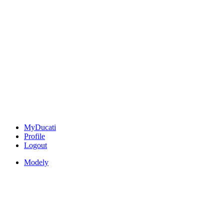
MyDucati
Profile
Logout
Modely