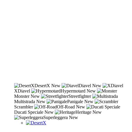
DesertX
New
Diavel
New
XDiavel
Hypermotard
New
Monster
New
Streetfighter
Multistrada
New
Panigale
New
Scrambler
Off-Road
New
Ducati Speciale
New
Heritage
New
Superleggera
New