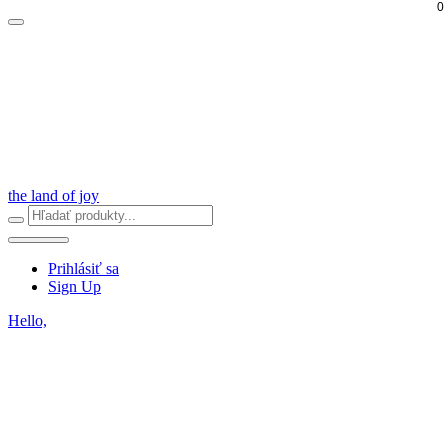
0
the land of joy
Prihlásiť sa
Sign Up
Hello,