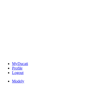
MyDucati
Profile
Logout
Modely