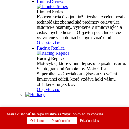
Limited Series
Limited Series
Koncentrácia dizajnu, inžinierskej excelentnosti a
technológie: zberateľské predmety oslavujúce
historické okamihy, vyrobené v limitovaných a
číslovaných edíciách. Objavte špeciálne edície
vytvorené v spolupráci s inými značkami.
Objavte viac
Racing Replica
Racing Replica
Motocykle, ktoré v minulej sezóne písali históriu.
S autogramami šampiónov Moto GP a
Superbike, so špeciálnou výbavou vo veľmi
limitovanej edícii, ktorá vzdáva hold vášmu
obľúbenému jazdcovi.
Objavte viac
Vaša skúsenosť na tejto stránke sa zlepší povolením cookies.
Odmietnuť
Prispôsobiť nastavenia
Prijať cookies