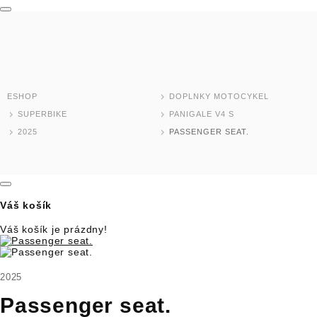
MODELY MOTOCYKLOV
DOMOV
TEST RIDE
ESHOP
DOPLNKY MOTOCYKEL
ESHOP
SUPERBIKE
PANIGALE V4 S
2025
PASSENGER SEAT.
SKLADOVÉ MODELY
JAZDENÉ MOTOCYKLE
Váš košík
NOVINKY
Váš košík je prázdny!
DEALER LOCATOR
2025
MOTOCYKLE
Passenger seat.