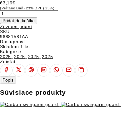
DUCATI CLUB
63,16€
(Vrátane Daň (23% DPH) 23%)
CESTOVATELSKÉ EXPEDÍCIE
Pridať do košíka
Zoznam prianí
SERVICE
SKU:
96881581AA
APLIKÁCIE
Dostupnosť:
Skladom 1 ks
Kategórie:
WORLD DUCATI WEEK
2025,
2025,
2025,
2025
Zdieľať:
SPOLOČENSKÁ ZODPOVEDNOSŤ FIRIEM
Popis
Súvisiace produkty
EVENTY
TEST RIDE