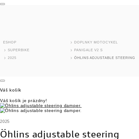
MODELY MOTOCYKLOV
DOMOV
TEST RIDE
ESHOP
DOPLNKY MOTOCYKEL
ESHOP
SUPERBIKE
PANIGALE V2 S
2025
ÖHLINS ADJUSTABLE STEERING 
SKLADOVÉ MODELY
JAZDENÉ MOTOCYKLE
Váš košík
NOVINKY
Váš košík je prázdny!
DEALER LOCATOR
2025
MOTOCYKLE
Öhlins adjustable steering