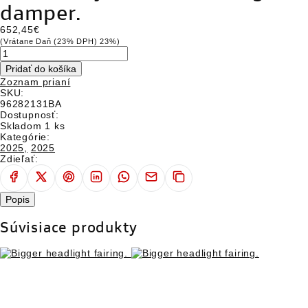
damper.
DUCATI CLUB
652,45€
CESTOVATELSKÉ EXPEDÍCIE
(Vrátane Daň (23% DPH) 23%)
SERVICE
Pridať do košíka
Zoznam prianí
APLIKÁCIE
SKU:
96282131BA
Dostupnosť:
WORLD DUCATI WEEK
Skladom 1 ks
Kategórie:
SPOLOČENSKÁ ZODPOVEDNOSŤ FIRIEM
2025,
2025
Zdieľať:
Popis
Súvisiace produkty
EVENTY
TEST RIDE