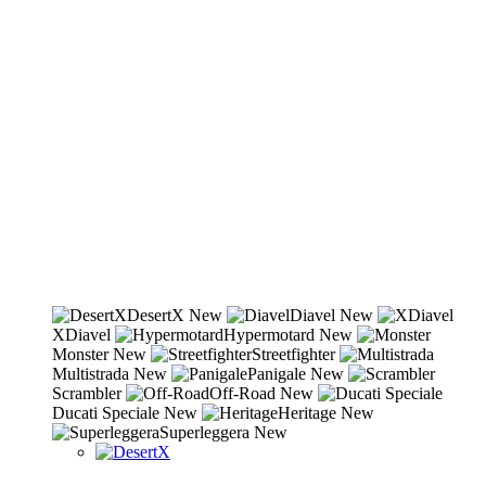
DesertX
New
Diavel
New
XDiavel
Hypermotard
New
Monster
New
Streetfighter
Multistrada
New
Panigale
New
Scrambler
Off-Road
New
Ducati Speciale
New
Heritage
New
Superleggera
New