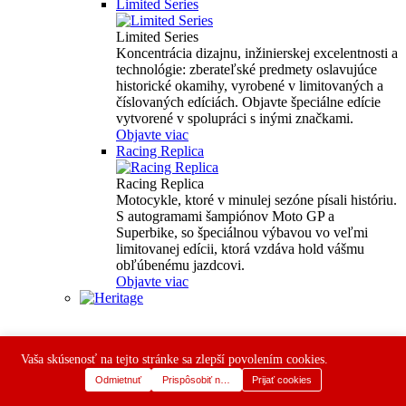
Limited Series
Limited Series
Koncentrácia dizajnu, inžinierskej excelentnosti a
technológie: zberateľské predmety oslavujúce
historické okamihy, vyrobené v limitovaných a
číslovaných edíciách. Objavte špeciálne edície
vytvorené v spolupráci s inými značkami.
Objavte viac
Racing Replica
Racing Replica
Motocykle, ktoré v minulej sezóne písali históriu.
S autogramami šampiónov Moto GP a
Superbike, so špeciálnou výbavou vo veľmi
limitovanej edícii, ktorá vzdáva hold vášmu
obľúbenému jazdcovi.
Objavte viac
Vaša skúsenosť na tejto stránke sa zlepší povolením cookies.
Odmietnuť
Prispôsobiť nastavenia
Prijať cookies