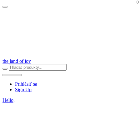
0
the land of joy
Prihlásiť sa
Sign Up
Hello,