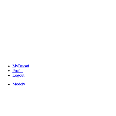
MyDucati
Profile
Logout
Modely