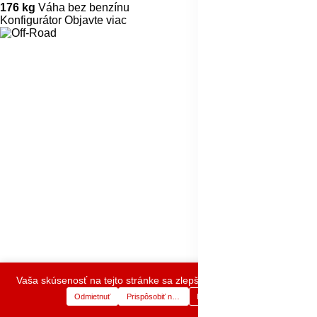
176 kg
Váha bez benzínu
Konfigurátor
Objavte viac
Vaša skúsenosť na tejto stránke sa zlepší povolením cookies.
Odmietnuť
Prispôsobiť nastavenia
Prijať cookies
0
0
E-Shop
Kategórie
Košík
Zoznam prianí
Účet