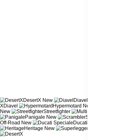
DesertX
New
Diavel
New
XDiavel
Hypermotard
New
Monster
New
Streetfighter
Multistrada
New
Panigale
New
Scrambler
Off-Road
New
Ducati Speciale
New
Heritage
New
Superleggera
New