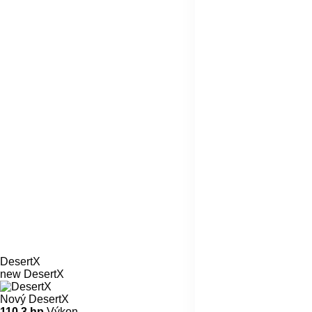
DesertX
new
DesertX
Nový DesertX
110,3 hp
Výkon