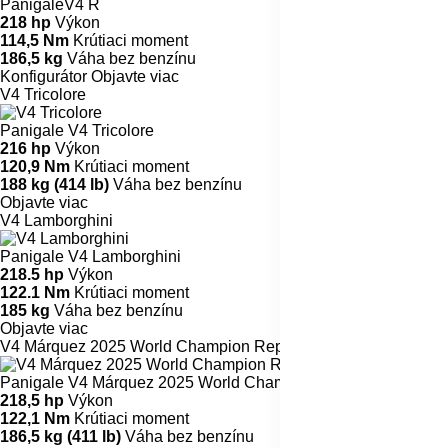
PanigaleV4 R
218 hp
Výkon
114,5 Nm
Krútiaci moment
186,5 kg
Váha bez benzínu
Konfigurátor
Objavte viac
V4 Tricolore
Panigale V4 Tricolore
216 hp
Výkon
120,9 Nm
Krútiaci moment
188 kg (414 lb)
Váha bez benzínu
Objavte viac
V4 Lamborghini
Panigale V4 Lamborghini
218.5 hp
Výkon
122.1 Nm
Krútiaci moment
185 kg
Váha bez benzínu
Objavte viac
V4 Márquez 2025 World Champion Replica
Panigale V4 Márquez 2025 World Champion Replica
218,5 hp
Výkon
122,1 Nm
Krútiaci moment
186,5 kg (411 lb)
Váha bez benzínu