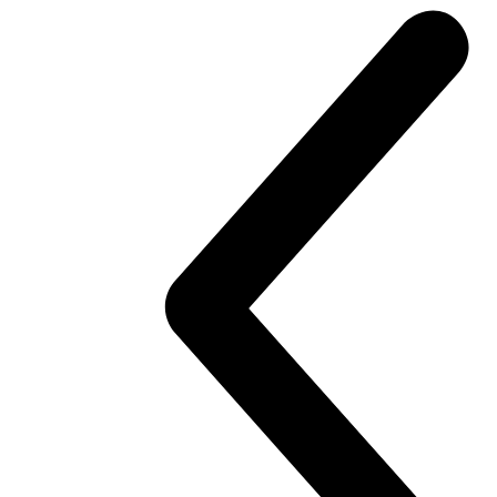
Konfigurátor
Objavte viac
new
V2 S
Streetfighter V2 S
120 hp
Výkon
93,3 Nm
Krútiaci moment
175 kg
Váha bez benzínu
Konfigurátor
Objavte viac
V4
Streetfighter V4
214 hp
Výkon
120 Nm
Krútiaci moment
191 kg
Váha bez benzínu
Konfigurátor
Objavte viac
new
V4 S
Streetfighter V4 S
214 hp
Výkon
120 Nm
Krútiaci moment
189 kg
Váha bez benzínu
Konfigurátor
Objavte viac