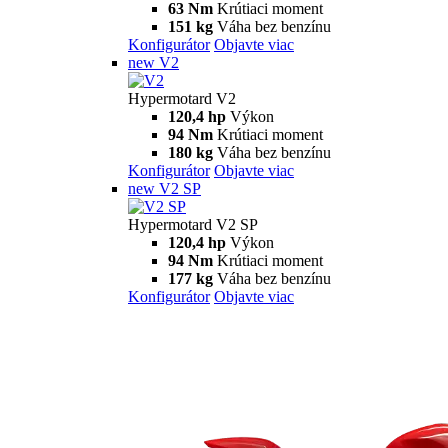
Hypermotard
698 Mono
Hypermotard 698 Mono
77.5 hp
Výkon
63 Nm
Krútiaci moment
151 kg
Váha bez benzínu
Konfigurátor
Objavte viac
698 Mono RVE
Hypermotard 698 Mono RVE
77.5 hp
Výkon
63 Nm
Krútiaci moment
151 kg
Váha bez benzínu