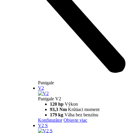
Multistrada V4 RS
180 hp
Výkon
118 Nm
Krútiaci moment
225 kg
Váha bez benzínu
Konfigurátor
Objavte viac