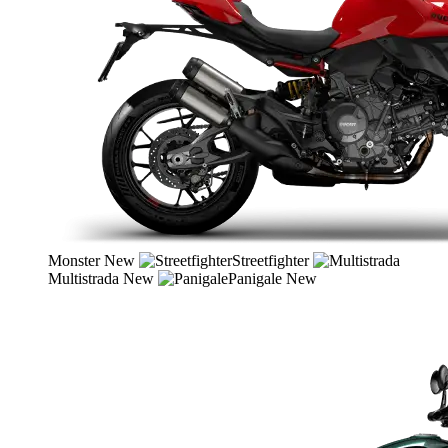
Monster
New
Streetfighter
Multistrada
New
Panigale
New