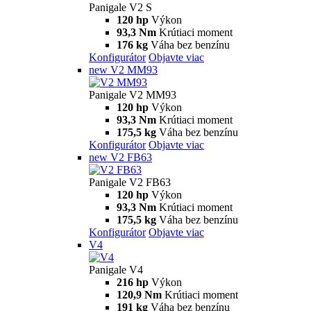
Panigale
V2
Panigale V2
120 hp
Výkon
93,3 Nm
Krútiaci moment
179 kg
Váha bez benzínu
Konfigurátor
Objavte viac
V2 S
Panigale V2 S
120 hp
Výkon