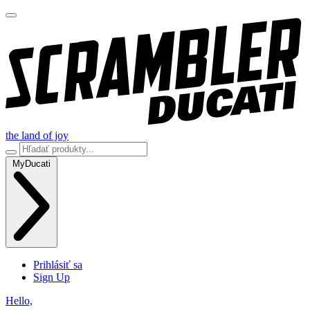
the land of joy
MyDucati
Prihlásiť sa
Sign Up
Hello,