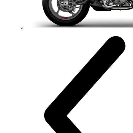
XDiavel V4
168 hp
Výkon
126 Nm
Krútiaci moment
223 kg
Váha bez benzínu
Konfigurátor
Objavte viac