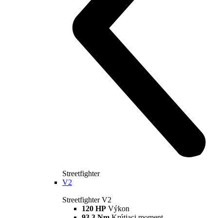
175 kg
Váha bez benzínu
Konfigurátor
Objavte viac
new
Monster +
Monster +
111 hp
Výkon
91,1 Nm
Krútiaci moment
175 kg
Váha bez benzínu
Konfigurátor
Objavte viac