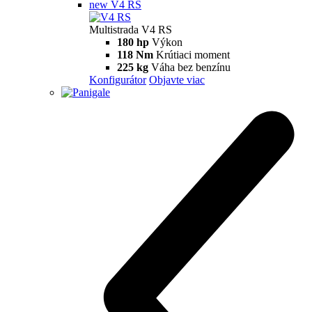
229 kg
Váha bez benzínu
Konfigurátor
Objavte viac
V4 S
Multistrada V4 S
170 hp
Výkon
124 Nm
Krútiaci moment
231 kg
Váha bez benzínu
Konfigurátor
Objavte viac
new
V4 Rally
Multistrada V4 Rally
170 hp
Výkon
123,8 Nm
Krútiaci moment
240 kg
Váha bez benzínu
Konfigurátor
Objavte viac
V4 Pikes Peak
Multistrada V4 Pikes Peak
170 hp
Výkon
124 Nm
Krútiaci moment
227 kg
Váha bez benzínu
Konfigurátor
Objavte viac
new
V4 RS