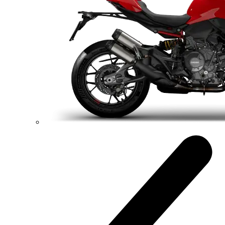
Konfigurátor
Objavte viac
new
V2
Hypermotard V2
120,4 hp
Výkon
94 Nm
Krútiaci moment
180 kg
Váha bez benzínu
Konfigurátor
Objavte viac
new
V2 SP
Hypermotard V2 SP
120,4 hp
Výkon
94 Nm
Krútiaci moment
177 kg
Váha bez benzínu
Konfigurátor
Objavte viac